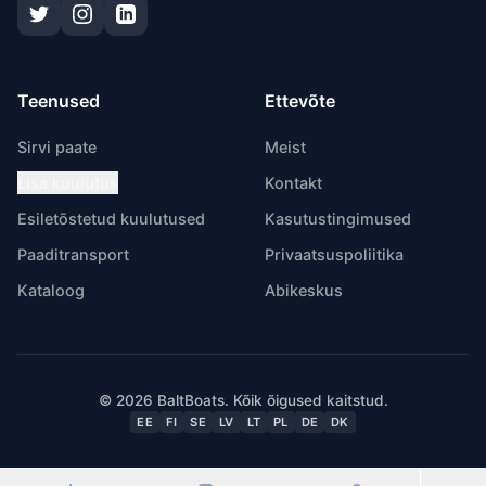
Teenused
Ettevõte
Sirvi paate
Meist
Lisa kuulutus
Kontakt
Esiletõstetud kuulutused
Kasutustingimused
Paaditransport
Privaatsuspoliitika
Kataloog
Abikeskus
© 2026 BaltBoats. Kõik õigused kaitstud.
EE
FI
SE
LV
LT
PL
DE
DK