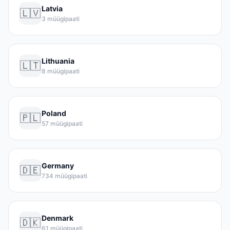
Latvia
🇱🇻
3 müügipaati
Lithuania
🇱🇹
8 müügipaati
Poland
🇵🇱
57 müügipaati
Germany
🇩🇪
734 müügipaati
Denmark
🇩🇰
61 müügipaati