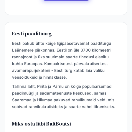
Eesti paadituurg
Eesti pakub ühte kõige ligipääsetavamat paaditurgu
Läänemere piirkonnas. Eestil on üle 3700 kilomeetri
rannajoont ja üks suurimaid saarte tihedusi elaniku
kohta Euroopas. Kompaktsetest päevakruiiseritest
avamerepurjekateni - Eesti turg katab laia valiku
veesõidukeid ja hinnaklasse.
Tallinna laht, Pirita ja Pärnu on kõige populaarsemad
paadimüügi ja sadamateenuste keskused, samas
Saaremaa ja Hiiumaa pakuvad rahulikumaid veid, mis
sobivad rannikukruiisideks ja saarte vahel liikumiseks.
Miks osta läbi BaltBoatsi