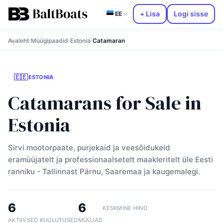
+ Lisa
Logi sisse
EE
Avaleht
Müügipaadid
Estonia
Catamaran
›
›
›
🇪🇪
ESTONIA
Catamarans for Sale in
Estonia
Sirvi mootorpaate, purjekaid ja veesõidukeid
eramüüjatelt ja professionaalsetelt maakleritelt üle Eesti
ranniku - Tallinnast Pärnu, Saaremaa ja kaugemalegi.
6
6
KESKMINE HIND
AKTIIVSED KUULUTUSED
MÜÜJAD