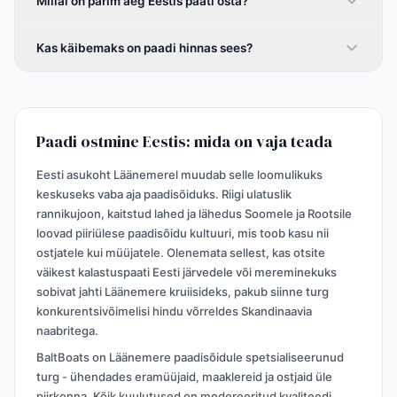
Millal on parim aeg Eestis paati osta?
Kas käibemaks on paadi hinnas sees?
Paadi ostmine Eestis: mida on vaja teada
Eesti asukoht Läänemerel muudab selle loomulikuks
keskuseks vaba aja paadisõiduks. Riigi ulatuslik
rannikujoon, kaitstud lahed ja lähedus Soomele ja Rootsile
loovad piiriülese paadisõidu kultuuri, mis toob kasu nii
ostjatele kui müüjatele. Olenemata sellest, kas otsite
väikest kalastuspaati Eesti järvedele või mereminekuks
sobivat jahti Läänemere kruiisideks, pakub siinne turg
konkurentsivõimelisi hindu võrreldes Skandinaavia
naabritega.
BaltBoats on Läänemere paadisõidule spetsialiseerunud
turg - ühendades eramüüjaid, maaklereid ja ostjaid üle
piirkonna. Kõik kuulutused on modereeritud kvaliteedi