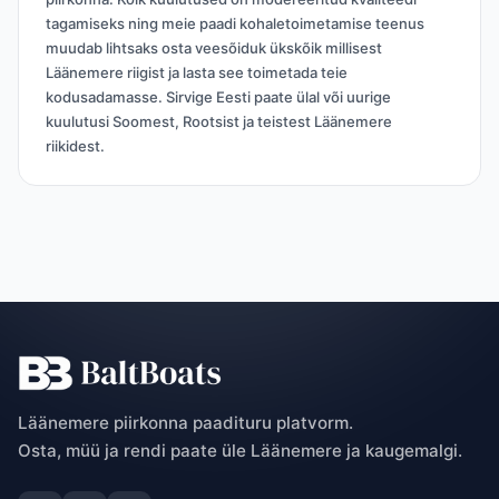
tagamiseks ning meie paadi kohaletoimetamise teenus
muudab lihtsaks osta veesõiduk ükskõik millisest
Läänemere riigist ja lasta see toimetada teie
kodusadamasse. Sirvige Eesti paate ülal või uurige
kuulutusi Soomest, Rootsist ja teistest Läänemere
riikidest.
Läänemere piirkonna paadituru platvorm.
Osta, müü ja rendi paate üle Läänemere ja kaugemalgi.