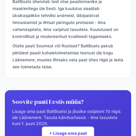
BaltBoats ühendab teid otse paadiomanike ja
maakleritega üle Eesti. Iga kuulutus sisaldab
üksikasjalikke tehnilisi andmeid, läbipaistvat
hinnastamist ja lihtsat päringute protsessi - ilma
vahendajateta, ilma varjatud tasudeta. Kuulutused on
kontrollitud ja modereeritud kvaliteedi tagamiseks.
Otsite paati Soomest või Rootsist? BaltBoats pakub
piiriülest paadi kohaletoimetamise teenust üle kogu
Läänemere, muutes lihtsaks osta paat ühes riigis ja lasta
see toimetada teise.
Soovite paati Eestis müüa?
Lisage oma paat BaltBoatsi ja jõudke ostjateni 10 riigis
üle Läänemere. Tasuta käivitusfaasis - ilma tasudeta
kuni 1. juuni 2026.
+ Lisage oma paat