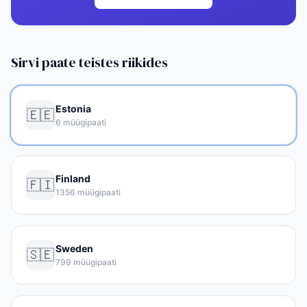
Sirvi paate teistes riikides
Estonia
🇪🇪
6 müügipaati
Finland
🇫🇮
1356 müügipaati
Sweden
🇸🇪
799 müügipaati