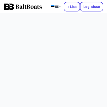
+ Lisa
Logi sisse
EE