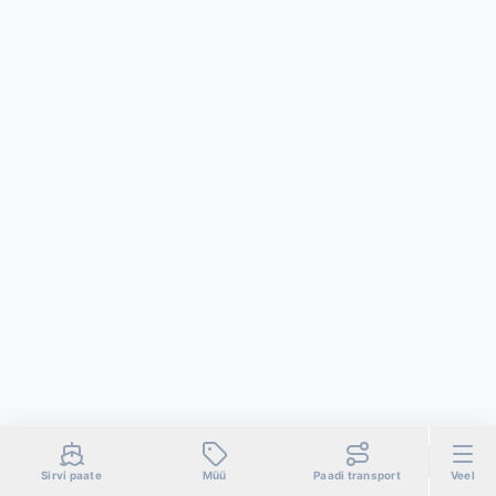
Sirvi paate
Müü
Paadi transport
Veel