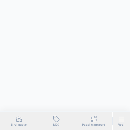
Sirvi paate
Müü
Paadi transport
Veel