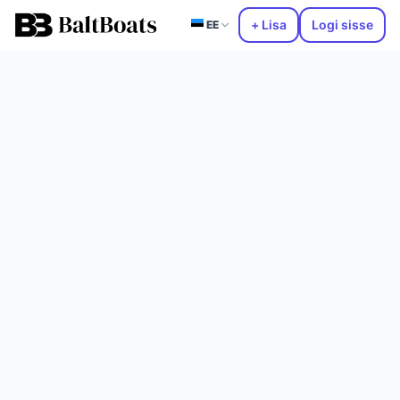
+ Lisa
Logi sisse
EE