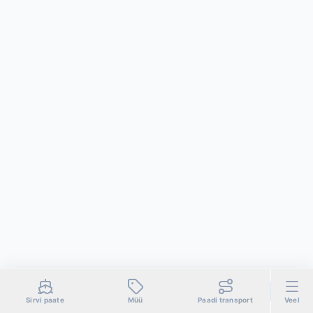
Sirvi paate
Müü
Paadi transport
Veel