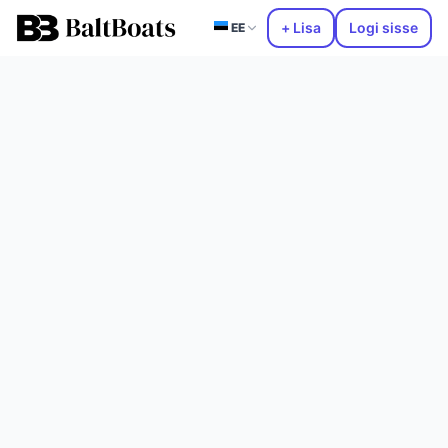
+ Lisa
Logi sisse
EE