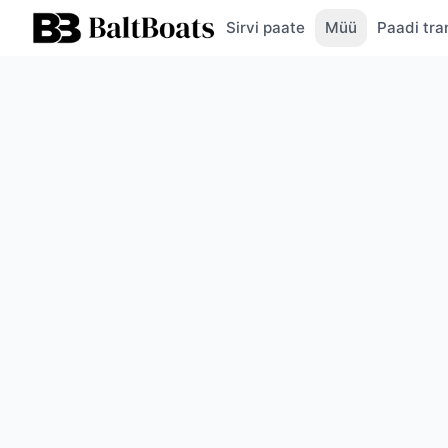
Sirvi paate
Müü
Paadi tra