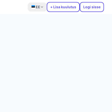
EE
+ Lisa kuulutus
Logi sisse