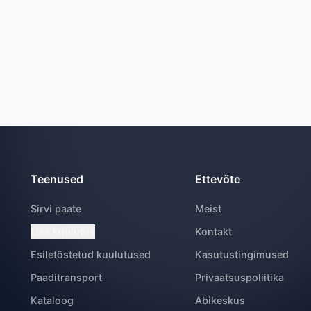
Teenused
Ettevõte
Sirvi paate
Meist
Lisa kuulutus
Kontakt
Esiletõstetud kuulutused
Kasutustingimused
Paaditransport
Privaatsuspoliitika
Kataloog
Abikeskus