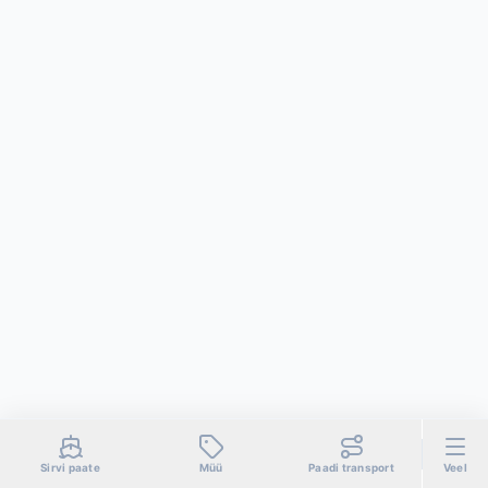
Sirvi paate
Müü
Paadi transport
Veel