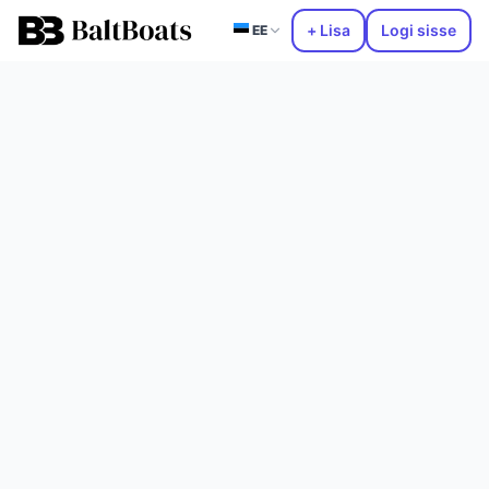
+ Lisa
Logi sisse
EE