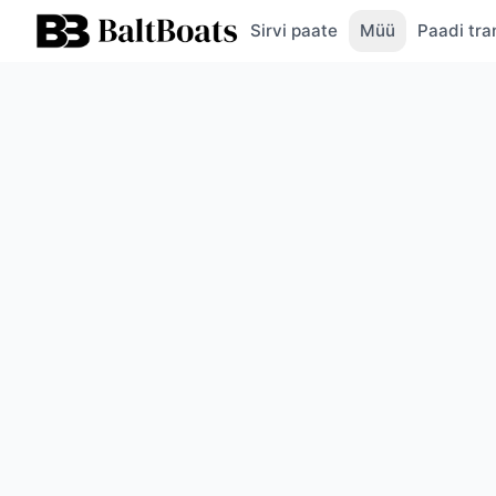
Sirvi paate
Müü
Paadi tra