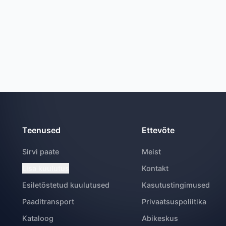
Teenused
Ettevõte
Sirvi paate
Meist
Lisa kuulutus
Kontakt
Esiletõstetud kuulutused
Kasutustingimused
Paaditransport
Privaatsuspoliitika
Kataloog
Abikeskus