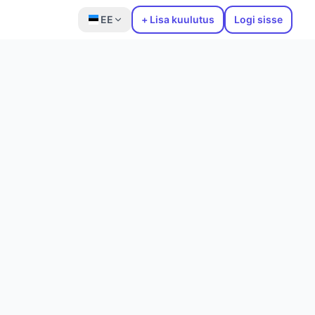
EE
+ Lisa kuulutus
Logi sisse