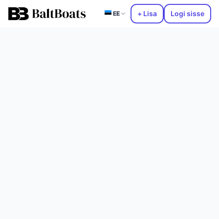
+ Lisa
Logi sisse
EE