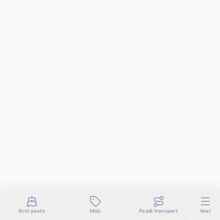
Sirvi paate
Müü
Paadi transport
Veel