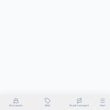
Sirvi paate
Müü
Paadi transport
Veel