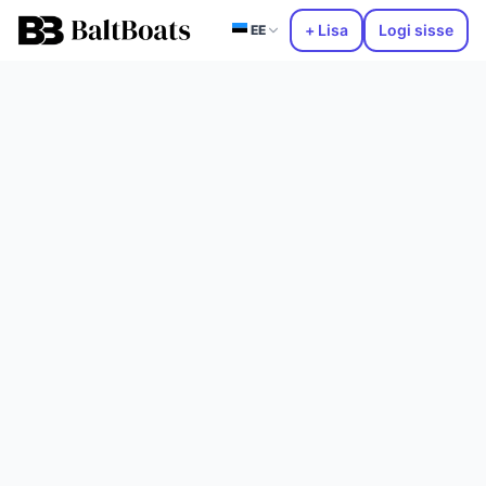
+ Lisa
Logi sisse
EE