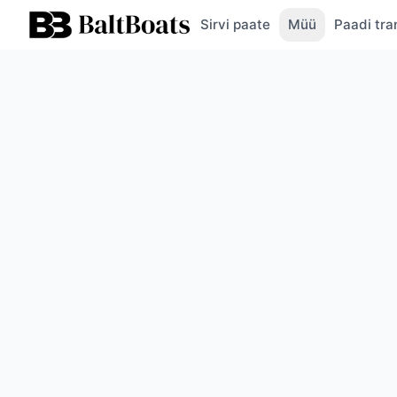
Sirvi paate
Müü
Paadi tra