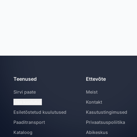
Teenused
Ettevõte
Sirvi paate
Meist
Lisa kuulutus
Kontakt
Esiletõstetud kuulutused
Kasutustingimused
Paaditransport
Privaatsuspoliitika
Kataloog
Abikeskus