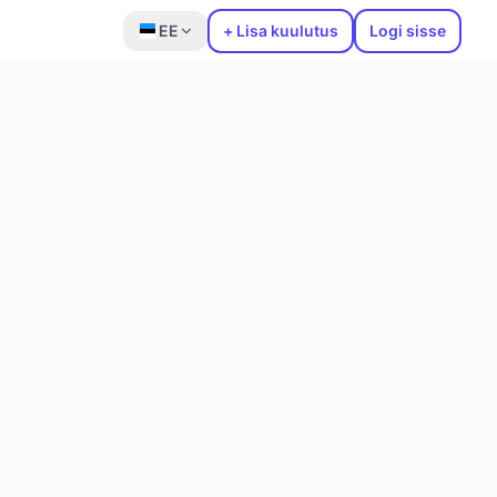
EE
+ Lisa kuulutus
Logi sisse