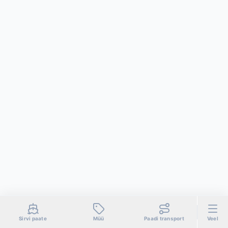
Sirvi paate
Müü
Paadi transport
Veel