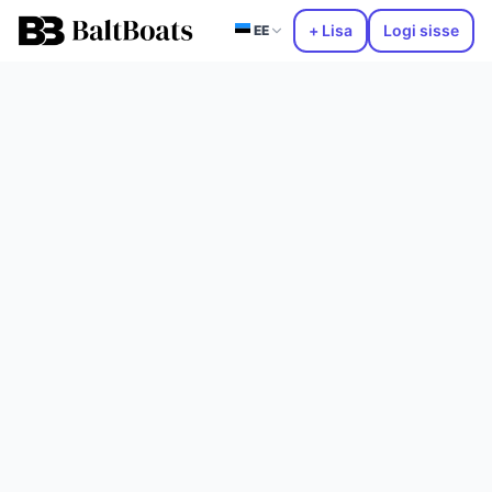
+ Lisa
Logi sisse
EE