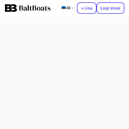
+ Lisa
Logi sisse
EE