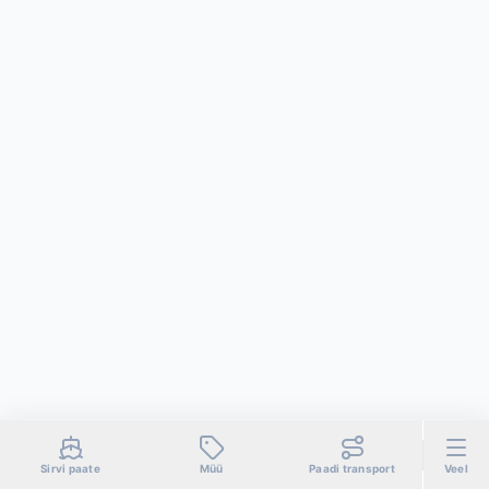
Sirvi paate
Müü
Paadi transport
Veel