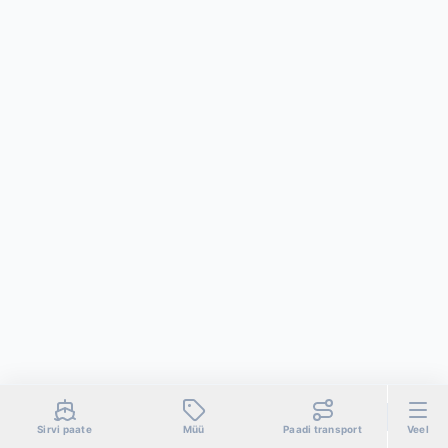
Sirvi paate
Müü
Paadi transport
Veel