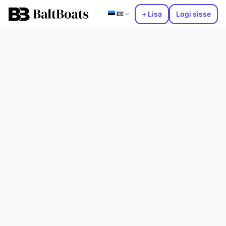
+ Lisa
Logi sisse
EE