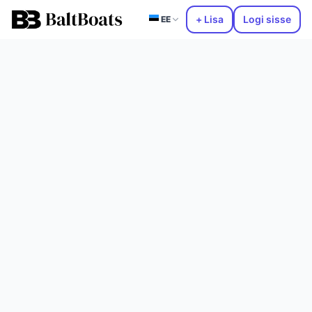
+ Lisa
Logi sisse
EE