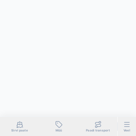
Sirvi paate
Müü
Paadi transport
Veel