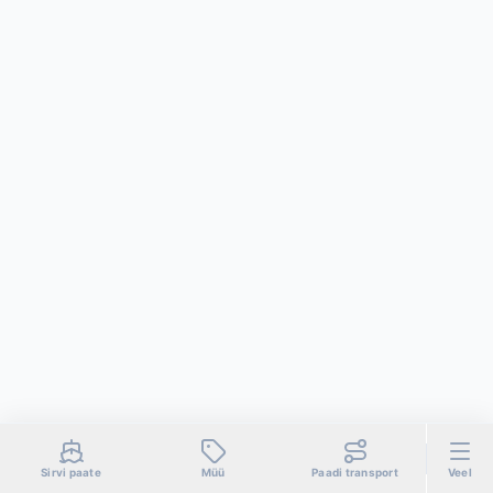
Sirvi paate
Müü
Paadi transport
Veel