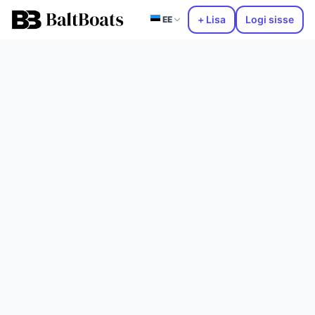
+ Lisa
Logi sisse
EE