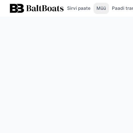
Sirvi paate
Müü
Paadi tra