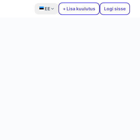
EE
+ Lisa kuulutus
Logi sisse