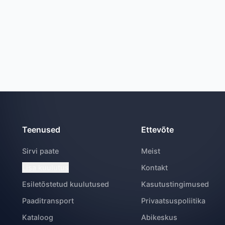
Teenused
Ettevõte
Sirvi paate
Meist
Lisa kuulutus
Kontakt
Esiletõstetud kuulutused
Kasutustingimused
Paaditransport
Privaatsuspoliitika
Kataloog
Abikeskus