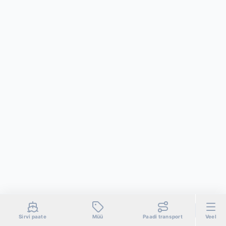
Sirvi paate
Müü
Paadi transport
Veel