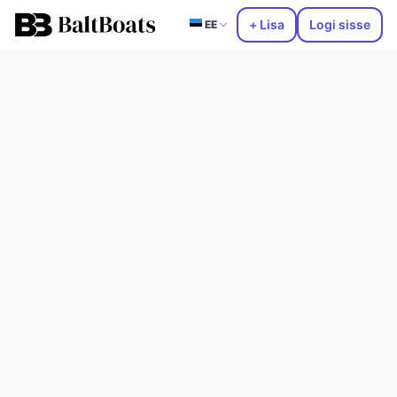
+ Lisa
Logi sisse
EE