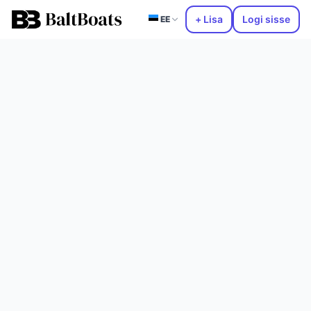
+ Lisa
Logi sisse
EE