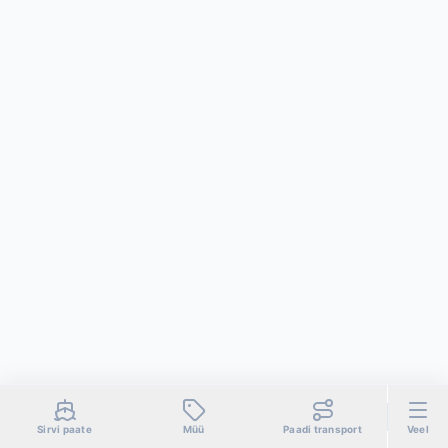
Sirvi paate
Müü
Paadi transport
Veel