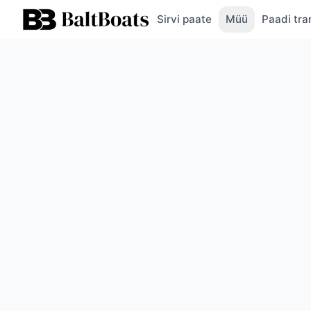
Sirvi paate
Müü
Paadi tra