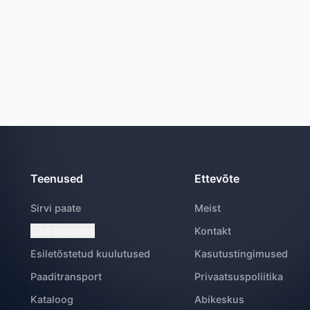
Teenused
Ettevõte
Sirvi paate
Meist
Lisa kuulutus
Kontakt
Esiletõstetud kuulutused
Kasutustingimused
Paaditransport
Privaatsuspoliitika
Kataloog
Abikeskus