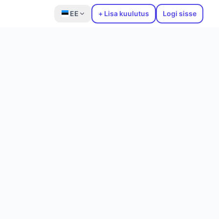
EE
+ Lisa kuulutus
Logi sisse