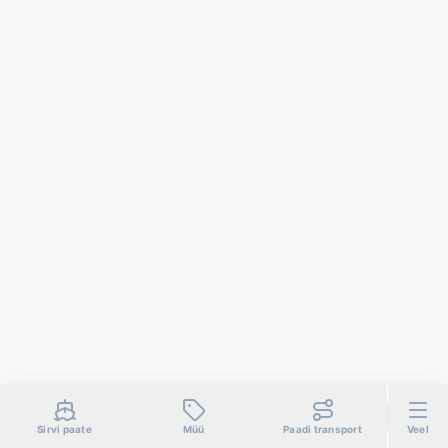
Sirvi paate
Müü
Paadi transport
Veel