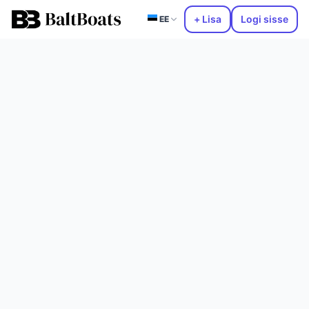
+ Lisa
Logi sisse
EE