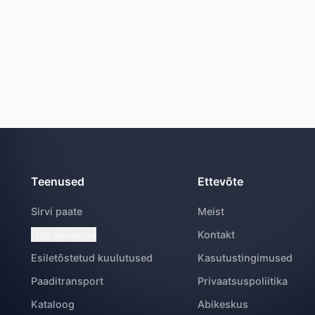
Teenused
Ettevõte
Sirvi paate
Meist
Lisa kuulutus
Kontakt
Esiletõstetud kuulutused
Kasutustingimused
Paaditransport
Privaatsuspoliitika
Kataloog
Abikeskus