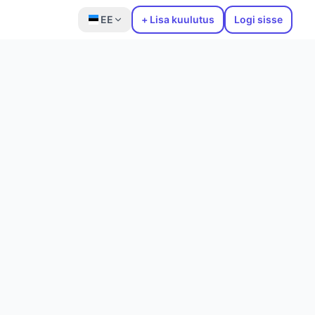
EE
+ Lisa kuulutus
Logi sisse