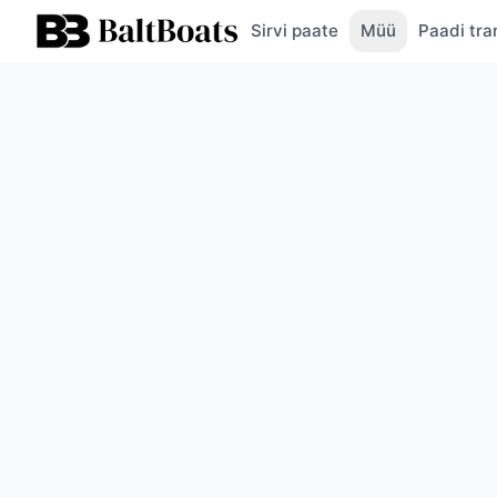
Sirvi paate
Müü
Paadi tra