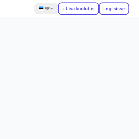
EE
+ Lisa kuulutus
Logi sisse