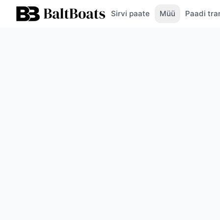
Sirvi paate
Müü
Paadi tra