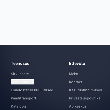
Teenused
Ettevõte
Sirvi paate
Meist
Lisa kuulutus
Kontakt
Esiletõstetud kuulutused
Kasutustingimused
Paaditransport
Privaatsuspoliitika
Kataloog
Abikeskus