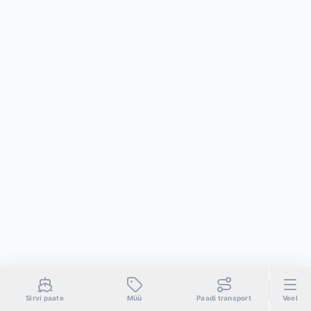
Sirvi paate
Müü
Paadi transport
Veel