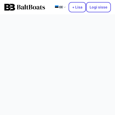
+ Lisa
Logi sisse
EE