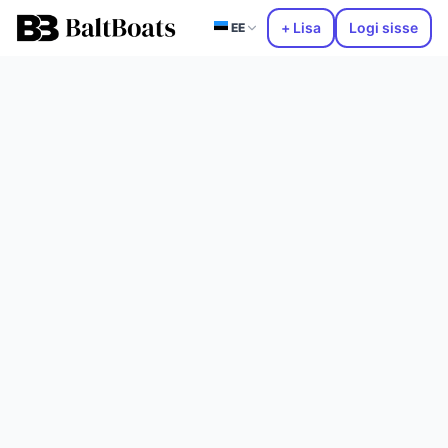
+ Lisa
Logi sisse
EE