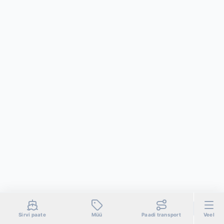
Sirvi paate
Müü
Paadi transport
Veel