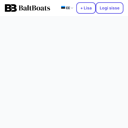
+ Lisa
Logi sisse
EE