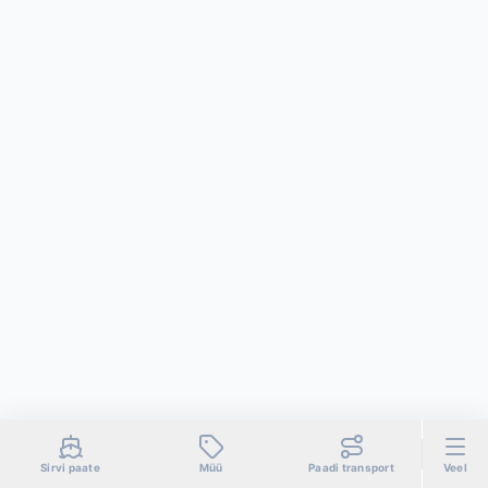
Sirvi paate
Müü
Paadi transport
Veel