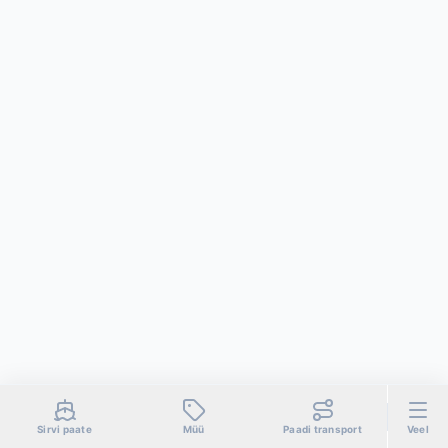
Sirvi paate
Müü
Paadi transport
Veel