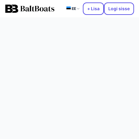
+ Lisa
Logi sisse
EE