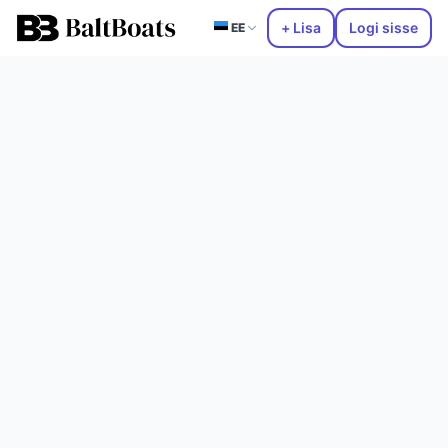
+ Lisa
Logi sisse
EE