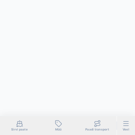
Sirvi paate
Müü
Paadi transport
Veel