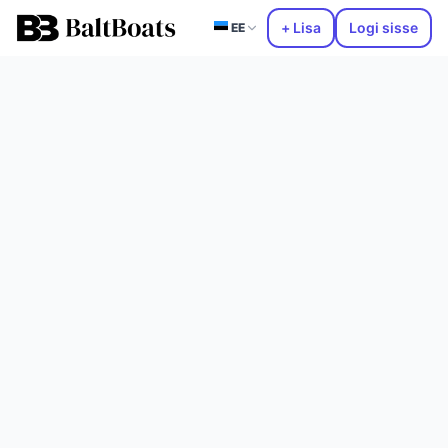
+ Lisa
Logi sisse
EE