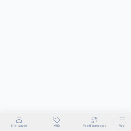
Sirvi paate
Müü
Paadi transport
Veel