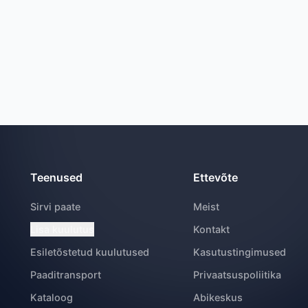
Teenused
Ettevõte
Sirvi paate
Meist
Lisa kuulutus
Kontakt
Esiletõstetud kuulutused
Kasutustingimused
Paaditransport
Privaatsuspoliitika
Kataloog
Abikeskus