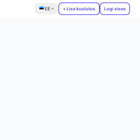
EE
+ Lisa kuulutus
Logi sisse