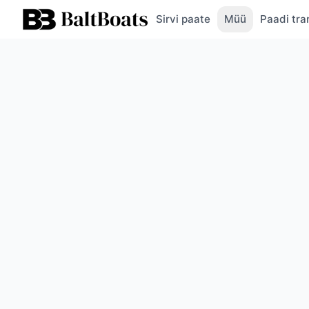
Sirvi paate
Müü
Paadi tra