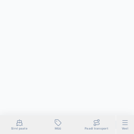
Sirvi paate
Müü
Paadi transport
Veel