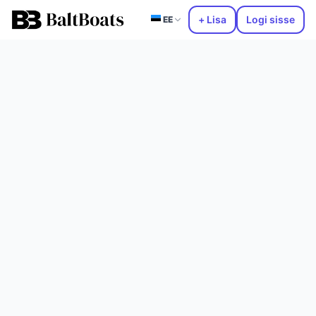
+ Lisa
Logi sisse
EE