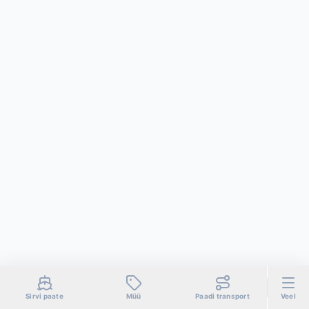
Sirvi paate
Müü
Paadi transport
Veel