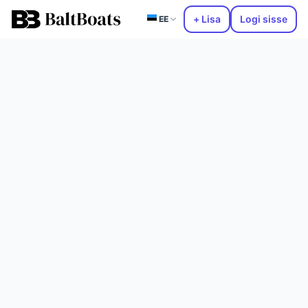
+ Lisa
Logi sisse
EE