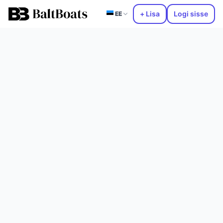
+ Lisa
Logi sisse
EE