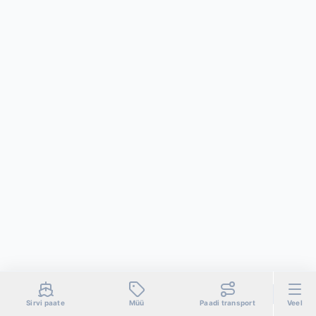
Sirvi paate
Müü
Paadi transport
Veel