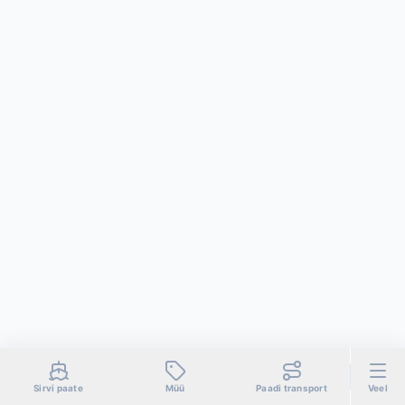
Sirvi paate
Müü
Paadi transport
Veel