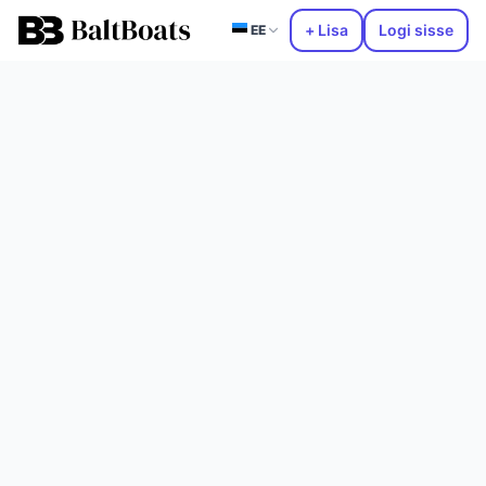
+ Lisa
Logi sisse
EE