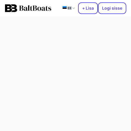
+ Lisa
Logi sisse
EE