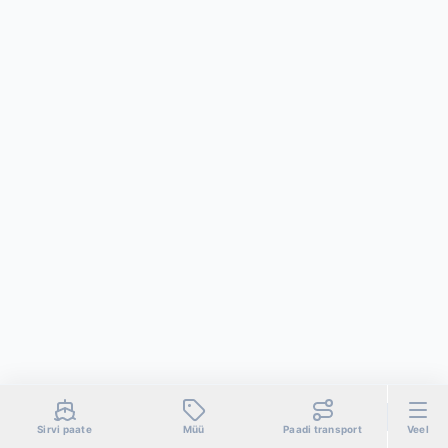
Sirvi paate
Müü
Paadi transport
Veel