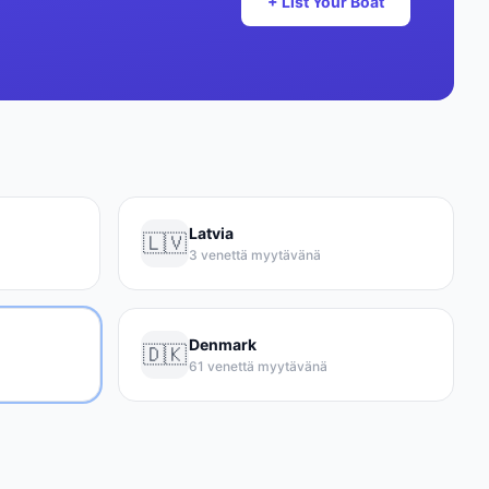
+ List Your Boat
Latvia
🇱🇻
3 venettä myytävänä
Denmark
🇩🇰
61 venettä myytävänä