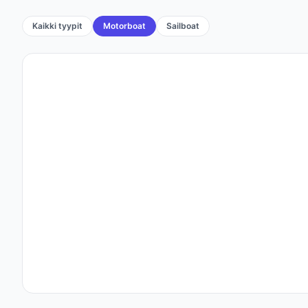
Kaikki tyypit
Motorboat
Sailboat