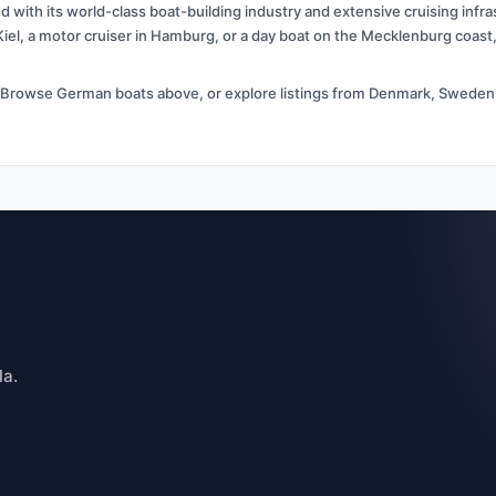
d with its world-class boat-building industry and extensive cruising infr
 Kiel, a motor cruiser in Hamburg, or a day boat on the Mecklenburg coas
. Browse German boats above, or explore listings from Denmark, Sweden, 
la.