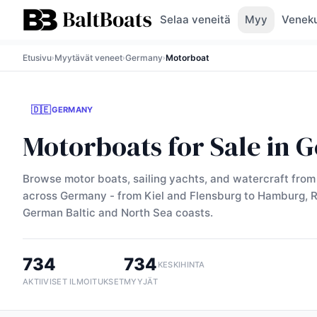
Selaa veneitä
Myy
Veneku
Etusivu
Myytävät veneet
Germany
Motorboat
›
›
›
🇩🇪
GERMANY
Motorboats for Sale in
Browse motor boats, sailing yachts, and watercraft from 
across Germany - from Kiel and Flensburg to Hamburg, R
German Baltic and North Sea coasts.
734
734
KESKIHINTA
AKTIIVISET ILMOITUKSET
MYYJÄT