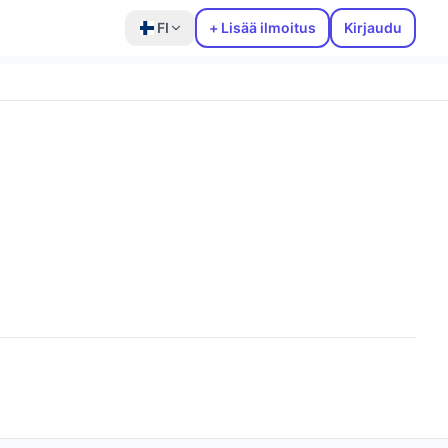
FI
+ Lisää ilmoitus
Kirjaudu