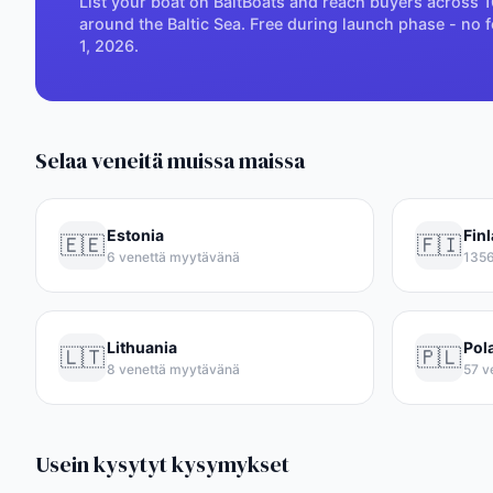
List your boat on BaltBoats and reach buyers across 1
around the Baltic Sea. Free during launch phase - no f
1, 2026.
P
Selaa veneitä muissa maissa
Estonia
Fin
🇪🇪
🇫🇮
6 venettä myytävänä
1356
Lithuania
Pol
🇱🇹
🇵🇱
8 venettä myytävänä
57 v
Usein kysytyt kysymykset