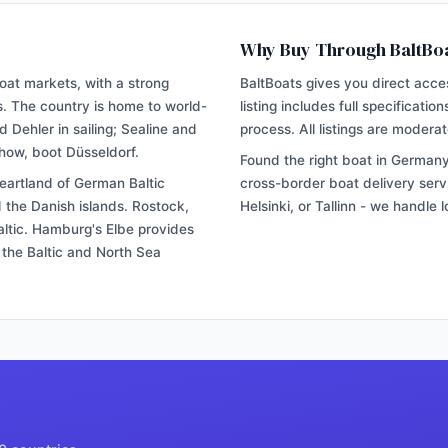
Why Buy Through BaltBo
oat markets, with a strong
BaltBoats gives you direct acc
s. The country is home to world-
listing includes full specificatio
Dehler in sailing; Sealine and
process. All listings are modera
show, boot Düsseldorf.
Found the right boat in Germany
heartland of German Baltic
cross-border boat delivery servi
 the Danish islands. Rostock,
Helsinki, or Tallinn - we handle 
ltic. Hamburg's Elbe provides
 the Baltic and North Sea
BaltBoats
BaltBoats
VAHVISTA SÄHKÖPOSTI
UNOHTUNUT SALASANA
Unohditko salasanan?