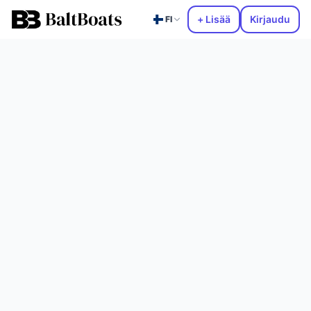
+ Lisää
Kirjaudu
FI