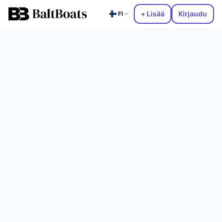
+ Lisää
Kirjaudu
FI