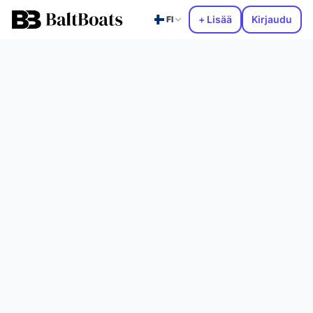
+ Lisää
Kirjaudu
FI