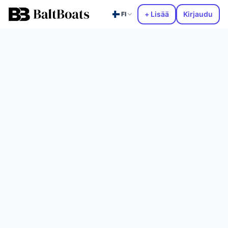
+ Lisää
Kirjaudu
FI