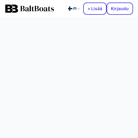
+ Lisää
Kirjaudu
FI