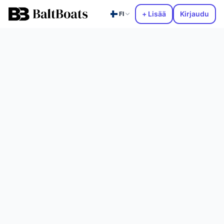
+ Lisää
Kirjaudu
FI