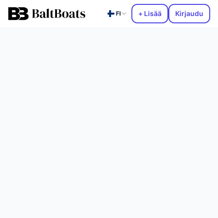
+ Lisää
Kirjaudu
FI