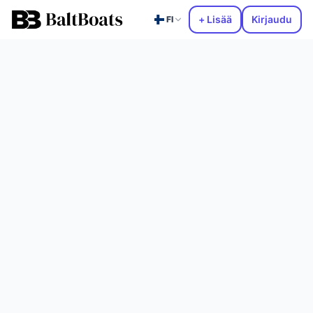
+ Lisää
Kirjaudu
FI