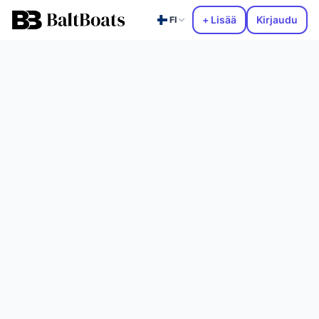
+ Lisää
Kirjaudu
FI