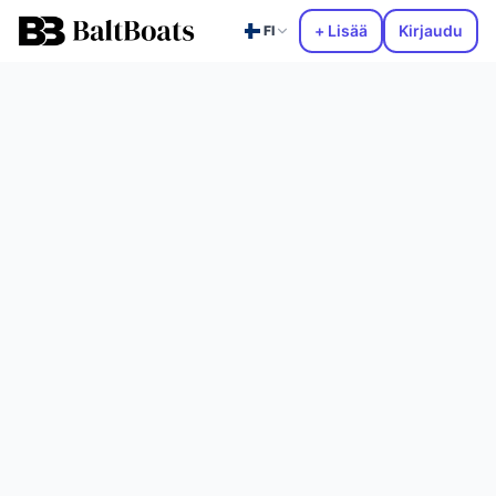
+ Lisää
Kirjaudu
FI