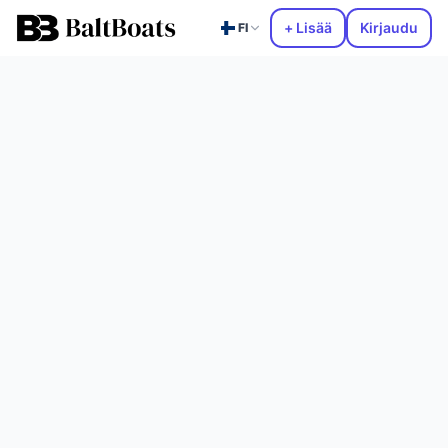
+ Lisää
Kirjaudu
FI