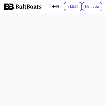
+ Lisää
Kirjaudu
FI