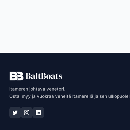
P
Itämeren johtava venetori.
Osta, myy ja vuokraa veneitä Itämerellä ja sen ulkopuolel