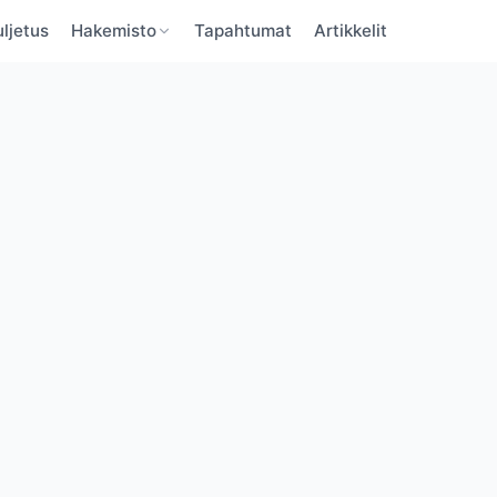
ljetus
Hakemisto
Tapahtumat
Artikkelit
BaltBoats
BaltBoats
VAHVISTA SÄHKÖPOSTI
UNOHTUNUT SALASANA
Unohditko salasanan?