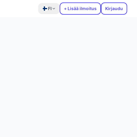
FI
+ Lisää ilmoitus
Kirjaudu