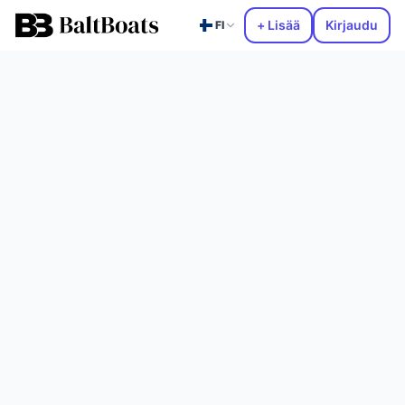
+ Lisää
Kirjaudu
FI