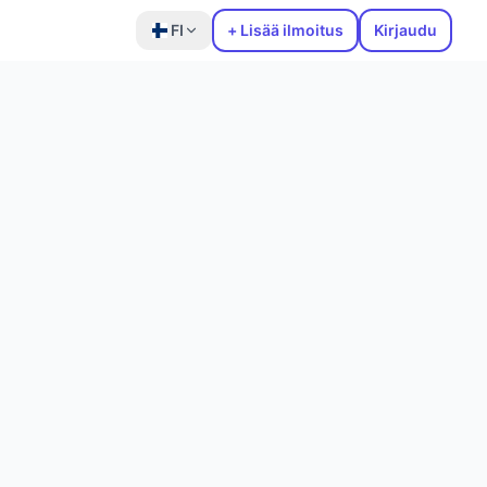
FI
+ Lisää ilmoitus
Kirjaudu