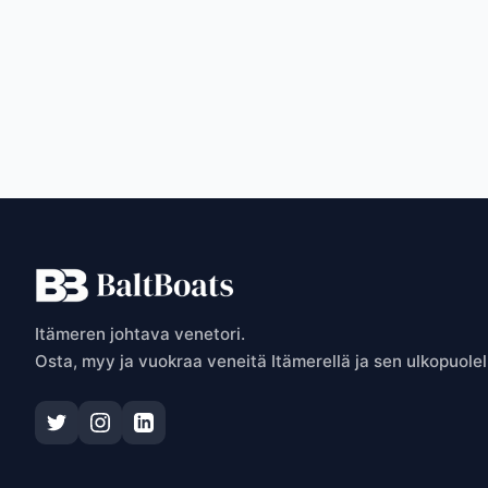
P
Itämeren johtava venetori.
Osta, myy ja vuokraa veneitä Itämerellä ja sen ulkopuolel