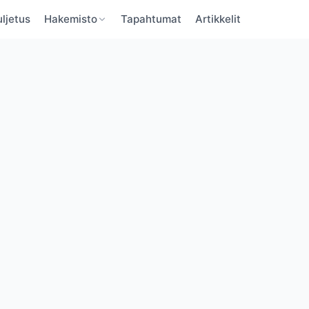
ljetus
Hakemisto
Tapahtumat
Artikkelit
BaltBoats
BaltBoats
VAHVISTA SÄHKÖPOSTI
UNOHTUNUT SALASANA
Unohditko salasanan?